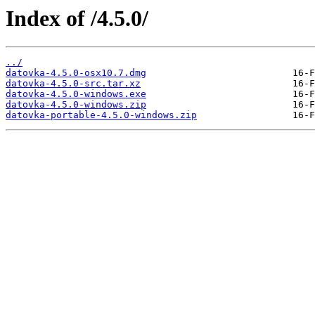
Index of /4.5.0/
../
datovka-4.5.0-osx10.7.dmg
datovka-4.5.0-src.tar.xz
datovka-4.5.0-windows.exe
datovka-4.5.0-windows.zip
datovka-portable-4.5.0-windows.zip